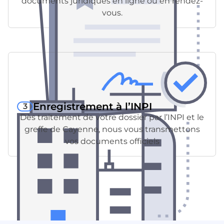
documents juridiques en ligne ou en rendez-
vous.
Enregistrement à l’INPI
3
Dès traitement de votre dossier par l’INPI et le
greffe de Cayenne, nous vous transmettons
vos documents officiels