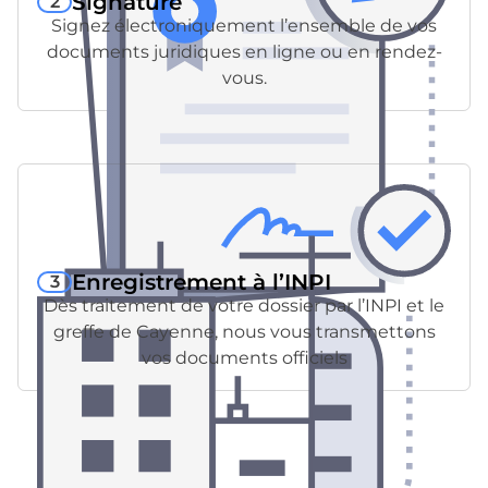
Signature
2
Signez électroniquement l’ensemble de vos
documents juridiques en ligne ou en rendez-
vous.
Enregistrement à l’INPI
3
Dès traitement de votre dossier par l’INPI et le
greffe de Cayenne, nous vous transmettons
vos documents officiels