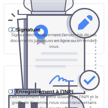
Signature
2
Signez électroniquement l’ensemble de vos
documents juridiques en ligne ou en rendez-
vous.
Enregistrement à l’INPI
3
Dès traitement de votre dossier par l’INPI et le
greffe de Cayenne, nous vous transmettons